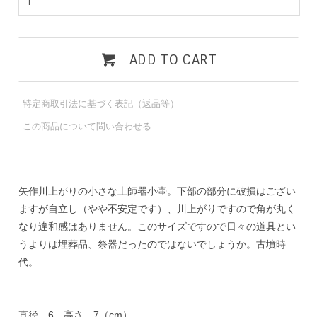
ADD TO CART
特定商取引法に基づく表記（返品等）
この商品について問い合わせる
矢作川上がりの小さな土師器小壷。下部の部分に破損はござい
ますが自立し（やや不安定です）、川上がりですので角が丸く
なり違和感はありません。このサイズですので日々の道具とい
うよりは埋葬品、祭器だったのではないでしょうか。古墳時
代。
直径 6 高さ 7（cm）